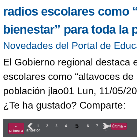
radios escolares como “
bienestar” para toda la 
Novedades del Portal de Educ
El Gobierno regional destaca e
escolares como “altavoces de s
población jlao01 Lun, 11/05/20
¿Te ha gustado? Comparte:
Páginas
5
‹
1
2
3
4
6
7
siguiente
«
última »
anterior
›
primera