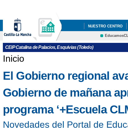
Pa
co
pri
NUESTRO CENTRO
EducamosC
GALERÍA MULTIMEDI
CEIP Catalina de Palacios, Esquivias (Toledo)
DÍA DE LA PROTEÍN
Se encuentra usted aquí
Inicio
El Gobierno regional av
Gobierno de mañana apro
programa ‘+Escuela CL
Novedades del Portal de Educ