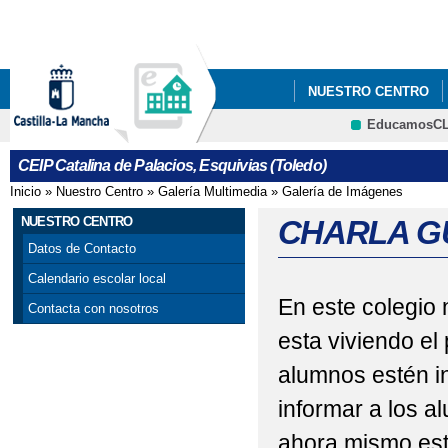
Pa
co
pri
NUESTRO CENTRO
EducamosC
GALERÍA MULTIMEDI
CEIP Catalina de Palacios, Esquivias (Toledo)
DÍA DE LA PROTEÍN
Inicio
»
Nuestro Centro
»
Galería Multimedia
»
Galería de Imágenes
Se encuentra usted aquí
NUESTRO CENTRO
CHARLA G
Datos de Contacto
Calendario escolar local
En este colegio
Contacta con nosotros
esta viviendo e
alumnos estén i
informar a los a
ahora mismo est